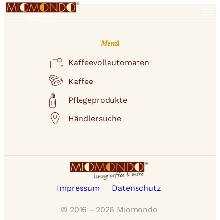
Zum
Inhalt
Kaffeevollautomaten
springen
Kaffee
Menü
Pflegeprodukte
Kaffeevollautomaten
Händlersuche
Kaffee
Pflegeprodukte
Händlersuche
Impressum
Datenschutz
© 2016 –
2026
Miomondo