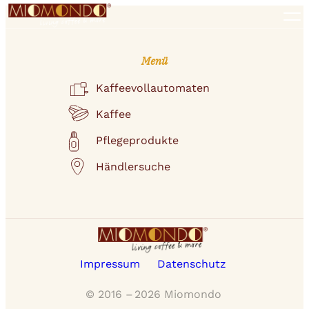
Zum
Inhalt
Kaffeevollautomaten
springen
Kaffee
Menü
Pflegeprodukte
Kaffeevollautomaten
Händlersuche
Kaffee
Pflegeprodukte
Händlersuche
Impressum
Datenschutz
© 2016 –
2026
Miomondo