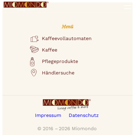
Zum
Inhalt
Kaffeevollautomaten
springen
Kaffee
Menü
Pflegeprodukte
Kaffeevollautomaten
Händlersuche
Kaffee
Pflegeprodukte
Händlersuche
Impressum
Datenschutz
© 2016 –
2026
Miomondo