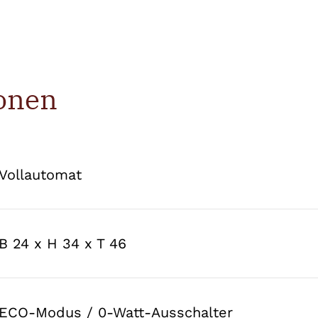
onen
Vollautomat
B 24 x H 34 x T 46
ECO-Modus / 0-Watt-Ausschalter