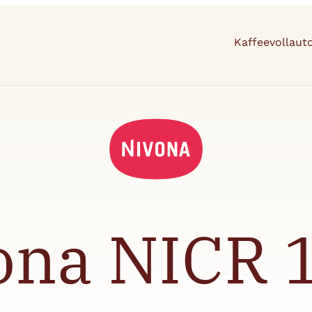
Kaffeevollau
ona NICR 