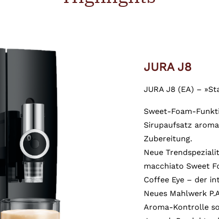
JURA J8
JURA J8 (EA) – »Sta
Sweet-Foam-Funktio
Sirupaufsatz aromat
Zubereitung.
Neue Trendspeziali
macchiato Sweet Fo
Coffee Eye – der in
Neues Mahlwerk P.A
Aroma-Kontrolle so